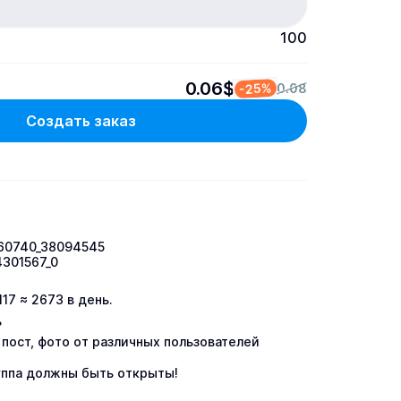
100
0.06$
-25%
0.08
Создать заказ
6760740_38094545
4301567_0
17 ≈ 2673 в день.



 пост, фото от различных пользователей 
руппа должны быть открыты!