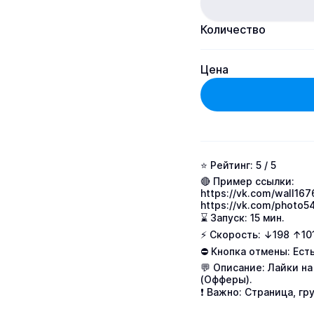
Количество
Цена
⭐️ Рейтинг: 5 / 5

https://vk.com/wall1
https://vk.com/photo5
⌛ Запуск: 15 мин.

⚡ Скорость: ↓198 ↑101
⛔ Кнопка отмены: Есть
💬 Описание: Лайки на
(Офферы).

❗ Важно: Страница, г