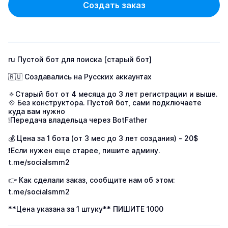
Создать заказ
ru Пустой бот для поиска [старый бот]

🇷🇺 Создавались на Русских аккаунтах

🔅Старый бот от 4 месяца до 3 лет регистрации и выше.  

💠 Без конструктора. Пустой бот, сами подключаете 
куда вам нужно

❕Передача владельца через BotFather

💰 Цена за 1 бота (от 3 мес до 3 лет создания) - 20$

❗️Если нужен еще старее, пишите админу. 
t.me/socialsmm2

👉 Как сделали заказ, сообщите нам об этом: 
t.me/socialsmm2

**Цена указана за 1 штуку** ПИШИТЕ 1000